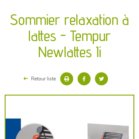
canapés et fauteuils
Sommier relaxation à
séjours
lattes - Tempur
meubles de complément
Newlattes Ii
chambres et dressing
literie
Retour liste
décoration