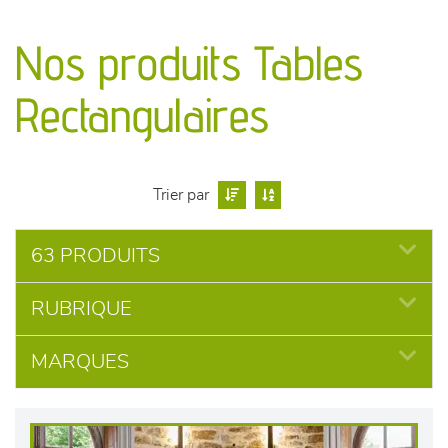
canapés et fauteuils
Nos produits Tables
séjours
Rectangulaires
meubles de complément
chambres et dressing
Trier par
literie
63 PRODUITS
décoration
RUBRIQUE
MARQUES