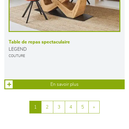
Table de repas spectaculaire
LEGEND
COUTURE
En savoir plus
1
2
3
4
5
»