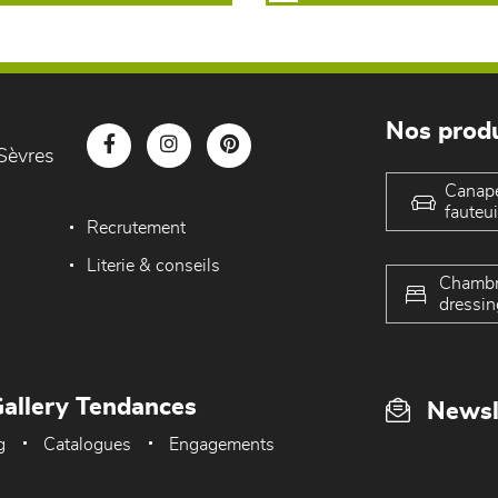
Nos produ
Sèvres
Canap
fauteui
Recrutement
Literie & conseils
Chambr
dressin
allery Tendances
Newsl
g
Catalogues
Engagements