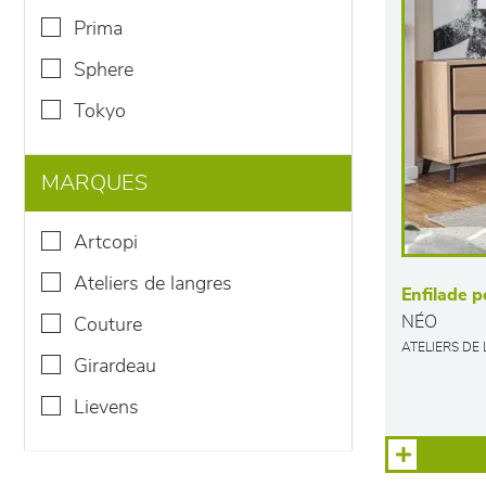
prima
sphere
tokyo
MARQUES
artcopi
ateliers de langres
Enfilade p
NÉO
couture
ATELIERS DE
girardeau
lievens