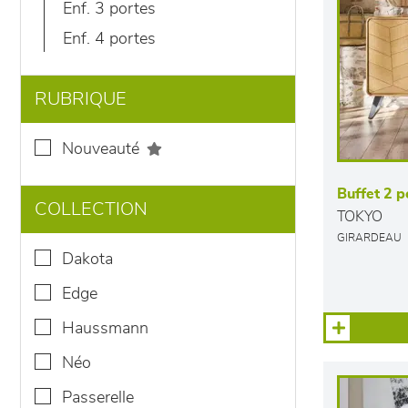
enf. 3 portes
enf. 4 portes
RUBRIQUE
nouveauté
Buffet 2 po
COLLECTION
TOKYO
GIRARDEAU
dakota
edge
haussmann
néo
passerelle