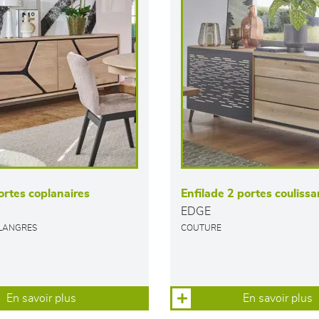
ortes coplanaires
Enfilade 2 portes couliss
EDGE
 LANGRES
COUTURE
En savoir plus
En savoir plus