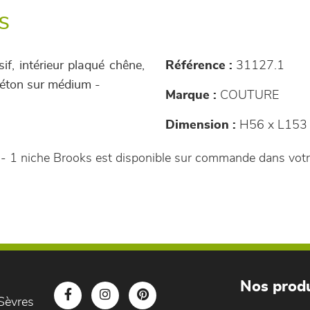
s
f, intérieur plaqué chêne,
Référence :
31127.1
 béton sur médium -
Marque :
COUTURE
Dimension :
H56 x L153 
n - 1 niche Brooks est disponible sur commande dans vo
Nos produ
Sèvres