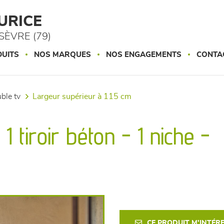
URICE
ÈVRE (79)
UITS
NOS MARQUES
NOS ENGAGEMENTS
CONTA
uble tv
largeur supérieur à 115 cm
 tiroir béton - 1 niche -
CE PRODUIT M'INTÉR