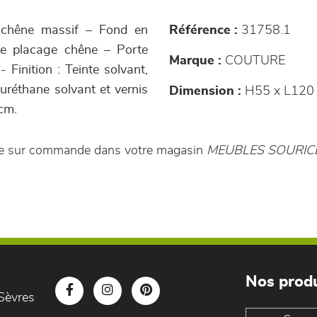
% chêne massif – Fond en
Référence :
31758.1
 de placage chêne – Porte
Marque :
COUTURE
Finition : Teinte solvant,
yuréthane solvant et vernis
Dimension :
H55 x L120 
cm.
ble sur commande dans votre magasin
MEUBLES SOURIC
Nos produ
Sèvres