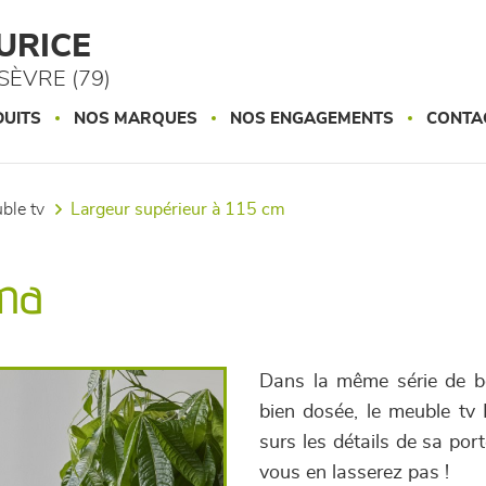
URICE
ÈVRE (79)
UITS
NOS MARQUES
NOS ENGAGEMENTS
CONTA
uble tv
largeur supérieur à 115 cm
ima
Dans la même série de bo
bien dosée, le meuble tv 
surs les détails de sa por
vous en lasserez pas !