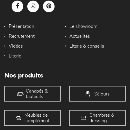
Présentation
Le showroom
Recrutement
Actualités
Vidéos
Literie & conseils
Literie
Nos produits
Canapés &
Séjours
fauteuils
Meubles de
Chambres &
complément
dressing