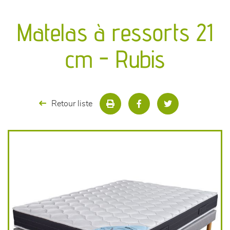
canapés et fauteuils
Matelas à ressorts 21
séjours
cm - Rubis
meubles de complément
chambres et dressing
Retour liste
literie
décoration