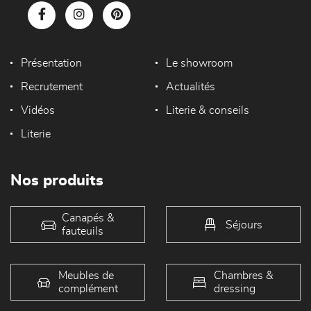
Présentation
Le showroom
Recrutement
Actualités
Vidéos
Literie & conseils
Literie
Nos produits
Canapés &
Séjours
fauteuils
Meubles de
Chambres &
complément
dressing