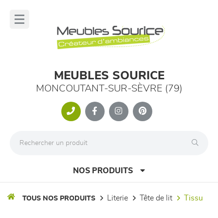
Panneau de gestion des cookies
lose
nu
MEUBLES SOURICE
MONCOUTANT-SUR-SÈVRE (79)
NOS PRODUITS
literie
tête de lit
tissu
TOUS NOS PRODUITS