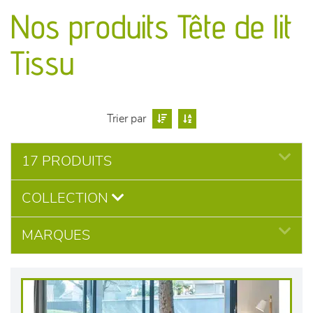
canapés et fauteuils
Nos produits Tête de lit
séjours
Tissu
meubles de complément
chambres et dressing
Trier par
literie
17 PRODUITS
COLLECTION
décoration
MARQUES