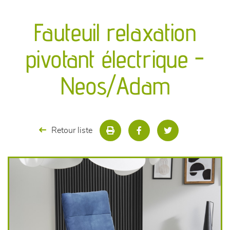
canapés et fauteuils
Fauteuil relaxation
séjours
pivotant électrique -
meubles de complément
Neos/Adam
chambres et dressing
literie
Retour liste
décoration