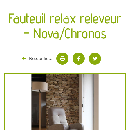
canapés et fauteuils
Fauteuil relax releveur
séjours
- Nova/Chronos
meubles de complément
chambres et dressing
Retour liste
literie
décoration