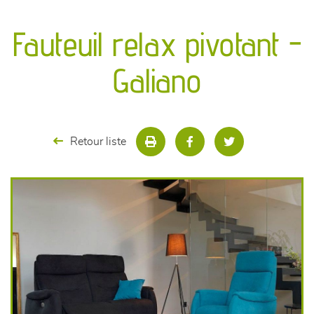
canapés et fauteuils
Fauteuil relax pivotant -
séjours
Galiano
meubles de complément
chambres et dressing
Retour liste
literie
décoration