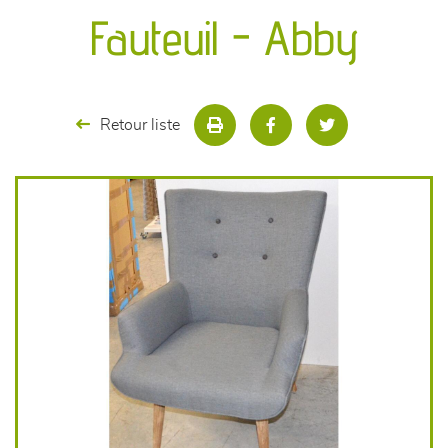
canapés et fauteuils
Fauteuil - Abby
séjours
meubles de complément
Retour liste
chambres et dressing
literie
décoration