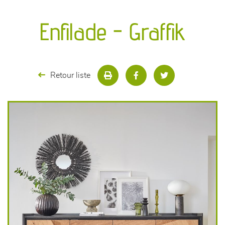
canapés et fauteuils
Enfilade - Graffik
séjours
meubles de complément
Retour liste
chambres et dressing
literie
décoration