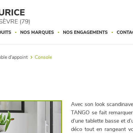
URICE
ÈVRE (79)
UITS
NOS MARQUES
NOS ENGAGEMENTS
CONTA
uble d'appoint
console
Avec son look scandinave
TANGO se fait remarquer 
d’une tablette basse et d’u
déco tout en rangeant vo