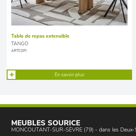
Table de repas extensible
TANGO
ARTCOPI
En savoir plus
MEUBLES SOURICE
MONCOUTANT-SUR-SÈVRE (79) - dans les Deux-