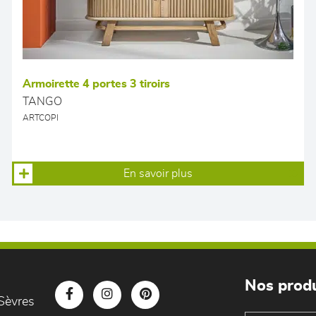
Armoirette 4 portes 3 tiroirs
TANGO
ARTCOPI
En savoir plus
Nos produ
Sèvres