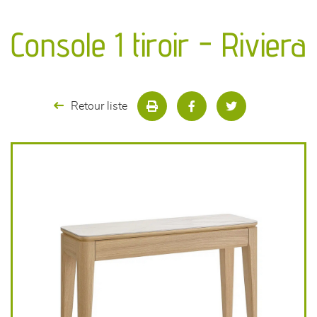
canapés et fauteuils
Console 1 tiroir - Riviera
séjours
meubles de complément
Retour liste
chambres et dressing
literie
décoration