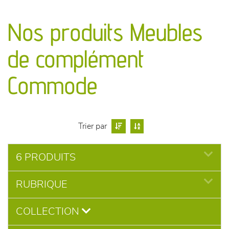
canapés et fauteuils
Nos produits Meubles
séjours
de complément
meubles de complément
Commode
chambres et dressing
literie
Trier par
décoration
6 PRODUITS
RUBRIQUE
COLLECTION