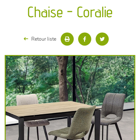
canapés et fauteuils
Chaise - Coralie
séjours
meubles de complément
Retour liste
chambres et dressing
literie
décoration