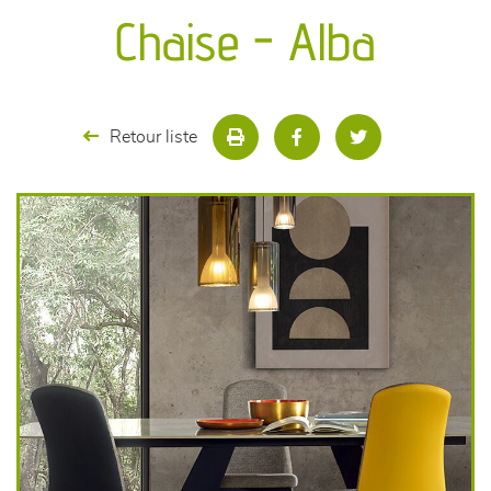
canapés et fauteuils
Chaise - Alba
séjours
meubles de complément
Retour liste
chambres et dressing
literie
décoration