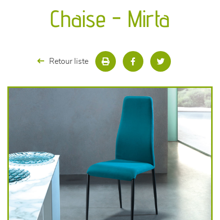
canapés et fauteuils
Chaise - Mirta
séjours
meubles de complément
Retour liste
chambres et dressing
literie
décoration