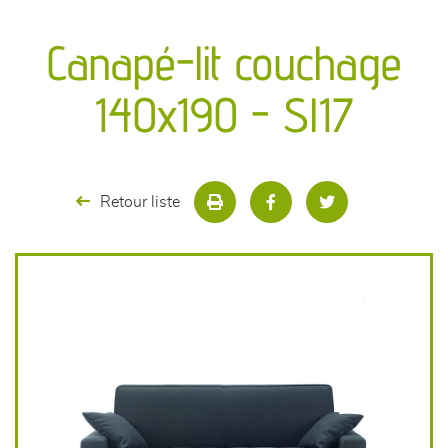
canapés et fauteuils
Canapé-lit couchage
séjours
140x190 - Sl17
meubles de complément
chambres et dressing
Retour liste
literie
décoration