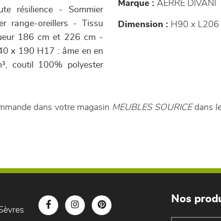
Marque :
AERRE DIVANI
te résilience - Sommier
r range-oreillers - Tissu
Dimension :
H90 x L206 
gueur 186 cm et 226 cm -
140 x 190 H17 : âme en en
³, coutil 100% polyester
 commande dans votre magasin
MEUBLES SOURICE
dans l
Nos produ
Sèvres