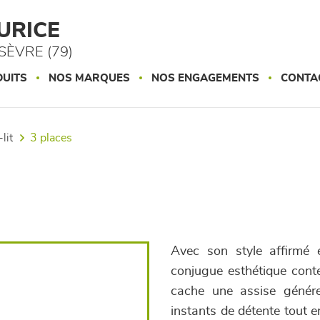
URICE
ÈVRE (79)
UITS
NOS MARQUES
NOS ENGAGEMENTS
CONTA
lit
3 places
Avec son style affirmé 
conjugue esthétique cont
cache une assise génére
instants de détente tout 