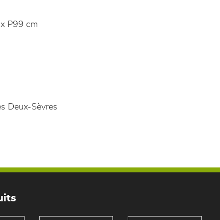
x P99 cm
es Deux-Sèvres
its