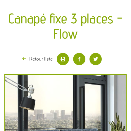
canapés et fauteuils
Canapé fixe 3 places -
séjours
Flow
meubles de complément
chambres et dressing
Retour liste
literie
décoration