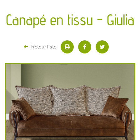
canapés et fauteuils
Canapé en tissu - Giulia
séjours
meubles de complément
Retour liste
chambres et dressing
literie
décoration