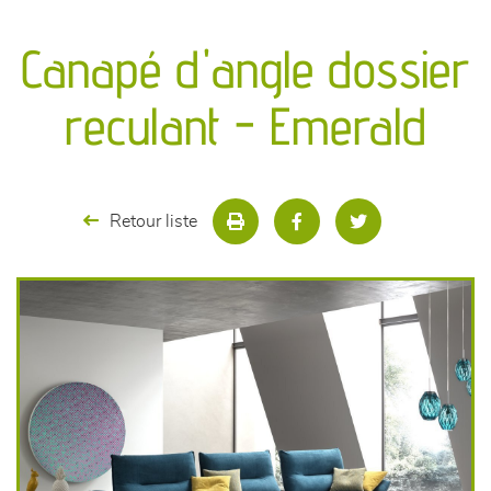
canapés et fauteuils
Canapé d'angle dossier
séjours
reculant - Emerald
meubles de complément
chambres et dressing
Retour liste
literie
décoration