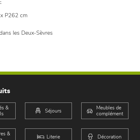
E
 x P262 cm
dans les Deux-Sèvres
its
és &
Meubles de
Séjours
ls
complément
es &
Literie
Décoration
g