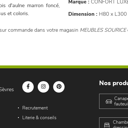
Marque :
CONFORT LUX
ois d'aulne marron foncé,
us et coloris.
Dimension :
H80 x L300
e sur commande dans votre magasin
MEUBLES SOURICE
Nos produ
Sèvres
Canap
fauteui
Recrutement
Literie & conseils
Chambr
dressin