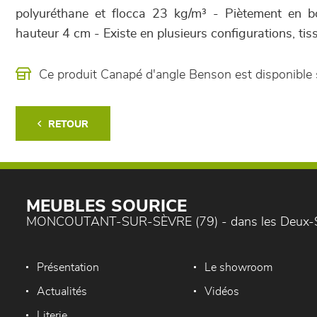
polyuréthane et flocca 23 kg/m³ - Piètement en b
hauteur 4 cm - Existe en plusieurs configurations, tiss
Ce produit Canapé d'angle Benson est disponibl
RETOUR
MEUBLES SOURICE
MONCOUTANT-SUR-SÈVRE (79) - dans les Deux-
Présentation
Le showroom
Actualités
Vidéos
Literie