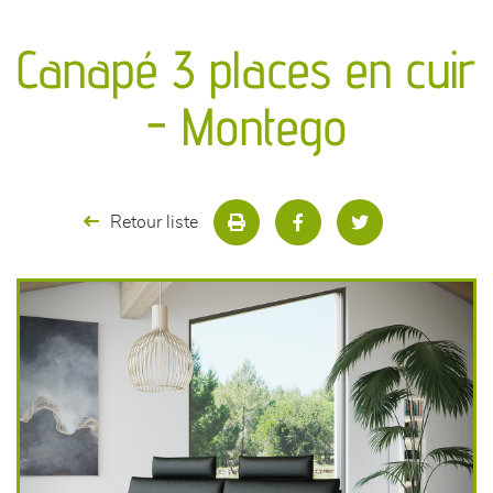
canapés et fauteuils
Canapé 3 places en cuir
séjours
- Montego
meubles de complément
chambres et dressing
Retour liste
literie
décoration