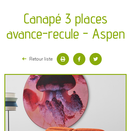
canapés et fauteuils
Canapé 3 places
séjours
avance-recule - Aspen
meubles de complément
chambres et dressing
Retour liste
literie
décoration