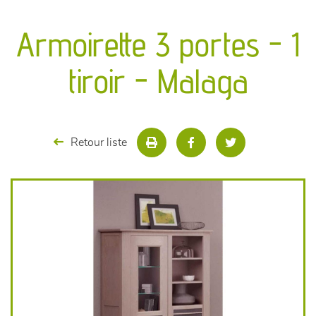
canapés et fauteuils
Armoirette 3 portes - 1
séjours
tiroir - Malaga
meubles de complément
chambres et dressing
Retour liste
literie
décoration