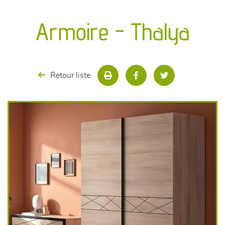
canapés et fauteuils
Armoire - Thalya
séjours
meubles de complément
Retour liste
chambres et dressing
literie
décoration