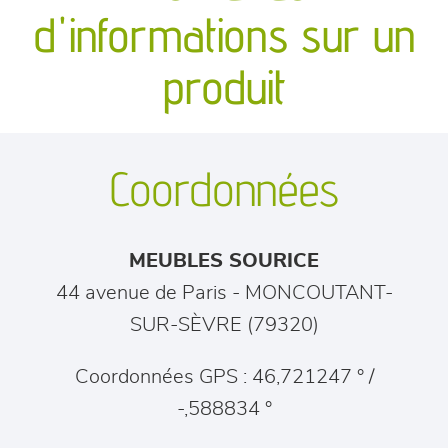
canapés et fauteuils
d'informations sur un
séjours
produit
meubles de complément
Coordonnées
chambres et dressing
literie
MEUBLES SOURICE
décoration
44 avenue de Paris
-
MONCOUTANT-
SUR-SÈVRE
(
79320
)
Coordonnées GPS : 46,721247 ° /
-,588834 °