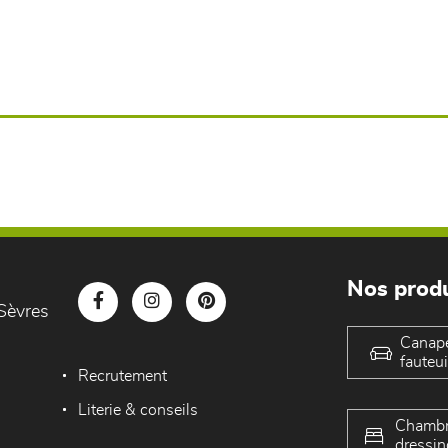
Nos produ
Sèvres
Canap
fauteui
Recrutement
Literie & conseils
Chambr
dressin