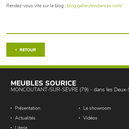
Rendez-vous vite sur le blog :
blog.gallerytendances.com/
RETOUR
MEUBLES SOURICE
MONCOUTANT-SUR-SÈVRE (79) - dans les Deux-
Présentation
Le showroom
Actualités
Vidéos
Literie