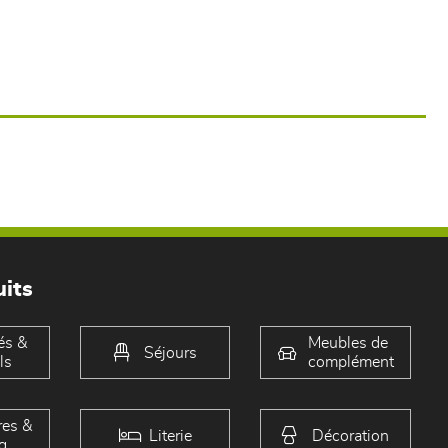
its
és &
Meubles de
Séjours
ls
complément
es &
Literie
Décoration
g