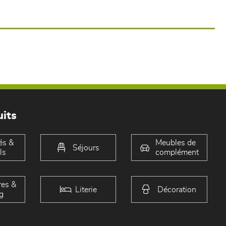
its
és &
Meubles de
Séjours
ls
complément
es &
Literie
Décoration
g