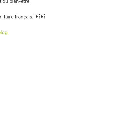
t du bien-être.
r-faire français. 🇫🇷
blog.