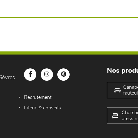
Nos produ
Sèvres
Canap
fauteui
Recrutement
Literie & conseils
Chambr
dressin