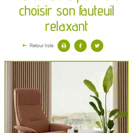
canapés et fauteuils
choisir son fauteuil
séjours
relaxant
meubles de complément
Retour liste
chambres et dressing
literie
décoration