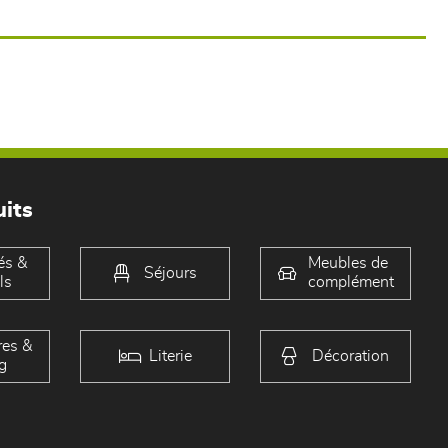
its
és &
Meubles de
Séjours
ls
complément
es &
Literie
Décoration
g