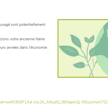
usagé sont potentiellement
clons votre ancienne literie.
eurs années dans l'économie
bclid=IwAR300F1Ad-Gty1K_A9cpIQ_I9DtqokiQj-fS6zzirhoA7