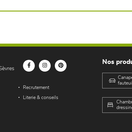
Nos produ
Sèvres
Canap
fauteui
Recrutement
Literie & conseils
Chambr
dressin