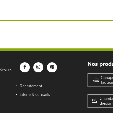
Nos produ
Sèvres
Canap
fauteui
Recrutement
Literie & conseils
Chambr
dressin