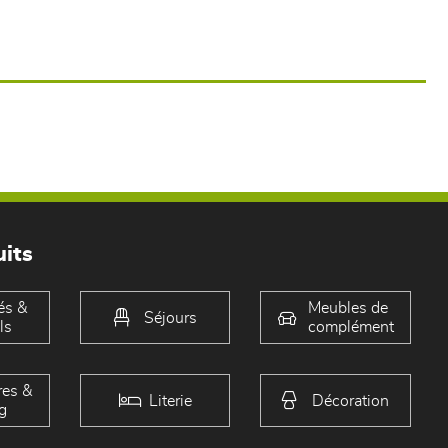
its
és &
Meubles de
Séjours
ls
complément
es &
Literie
Décoration
g