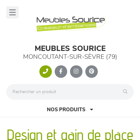
Panneau de gestion des cookies
lose
nu
MEUBLES SOURICE
MONCOUTANT-SUR-SÈVRE (79)
NOS PRODUITS
Design et gain de place