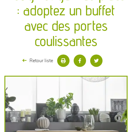
canapés et fauteuils
: adoptez un buffet
séjours
avec des portes
meubles de complément
coulissantes
chambres et dressing
Retour liste
literie
décoration