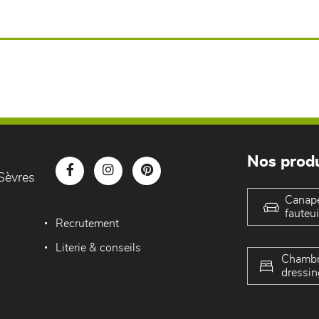
Nos produ
Sèvres
Canap
fauteui
Recrutement
Literie & conseils
Chambr
dressin