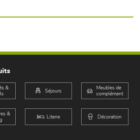
its
és &
Meubles de
Séjours
ls
complément
es &
Literie
Décoration
g